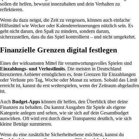
sollen dir helfen, bewusst innezuhalten und dein Verhalten zu
reflektieren.
Wenn du dazu neigst, die Zeit zu vergessen, können auch einfache
Hilfsmittel wie Wecker oder Kalendererinnerungen nützlich sein. Es
geht nicht darum, den Spaß zu mindern, sondern darum,
sicherzustellen, dass du das Spiel kontrollierst – und nicht umgekehrt.
Finanzielle Grenzen digital festlegen
Eines der wirksamsten Mittel für verantwortungsvolles Spielen sind
Einzahlungs- und Verlustlimits
. Die meisten in Deutschland
lizenzierten Anbieter ermöglichen es, feste Grenzen für Einzahlungen
oder Verluste pro Tag, Woche oder Monat zu setzen. Sobald das Limit
erreicht ist, kannst du erst weiterspielen, wenn der Zeitraum abgelaufen
ist.
Auch
Budget-Apps
können dir helfen, den Überblick über deine
Finanzen zu behalten. Du kannst Ausgaben für Spiele als eigene
Kategorie anlegen und sehen, wie sie sich auf dein Gesamtbudget
auswirken. Oft wird erst durch diese Transparenz deutlich, wie sich
kleine Beträge summieren.
Wenn du eine zusätzliche Sicherheitsebene möchtest, kannst du