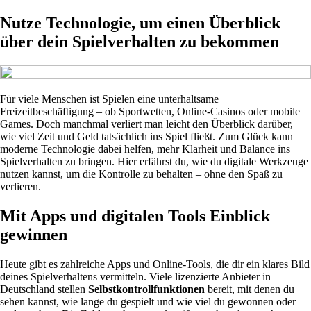
Nutze Technologie, um einen Überblick
über dein Spielverhalten zu bekommen
Für viele Menschen ist Spielen eine unterhaltsame
Freizeitbeschäftigung – ob Sportwetten, Online-Casinos oder mobile
Games. Doch manchmal verliert man leicht den Überblick darüber,
wie viel Zeit und Geld tatsächlich ins Spiel fließt. Zum Glück kann
moderne Technologie dabei helfen, mehr Klarheit und Balance ins
Spielverhalten zu bringen. Hier erfährst du, wie du digitale Werkzeuge
nutzen kannst, um die Kontrolle zu behalten – ohne den Spaß zu
verlieren.
Mit Apps und digitalen Tools Einblick
gewinnen
Heute gibt es zahlreiche Apps und Online-Tools, die dir ein klares Bild
deines Spielverhaltens vermitteln. Viele lizenzierte Anbieter in
Deutschland stellen
Selbstkontrollfunktionen
bereit, mit denen du
sehen kannst, wie lange du gespielt und wie viel du gewonnen oder