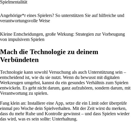
Spielmentalität
Angehörige*r eines Spielers? So unterstützen Sie auf hilfreiche und
verantwortungsvolle Weise
Kleine Entscheidungen, große Wirkung: Strategien zur Vorbeugung
von impulsivem Spielen
Mach die Technologie zu deinem
Verbündeten
Technologie kann sowohl Versuchung als auch Unterstützung sein –
entscheidend ist, wie du sie nutzt. Wenn du bewusst mit digitalen
Werkzeugen umgehst, kannst du ein gesundes Verhältnis zum Spielen
entwickeln. Es geht nicht darum, ganz aufzuhören, sondern darum, mit
Verantwortung zu spielen.
Fang klein an: Installiere eine App, setze dir ein Limit oder überprüfe
einmal pro Woche dein Spielverhalten. Mit der Zeit wirst du merken,
dass du mehr Ruhe und Kontrolle gewinnst – und dass Spielen wieder
das wird, was es sein sollte: Unterhaltung.