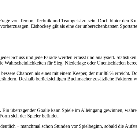
ine Frage von Tempo, Technik und Teamgeist zu sein. Doch hinter den 
n vorherzusagen. Eishockey gilt als eine der unberechenbarsten Sporta
jeder Schuss und jede Parade werden erfasst und analysiert. Statistike
die Wahrscheinlichkeiten für Sieg, Niederlage oder Unentschieden bere
h bessere Chancen als eines mit einem Keeper, der nur 88 % erreicht. Do
es verändern. Deshalb berücksichtigen Buchmacher zusätzliche Faktoren 
iel. Ein überragender Goalie kann Spiele im Alleingang gewinnen, wäh
orm sich der Spieler befindet.
oft deutlich – manchmal schon Stunden vor Spielbeginn, sobald die Auf