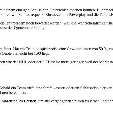
ie mit einem einzigen Schuss den Unterschied machen können. Buchmache
aktoren wie Schussfrequenz, Einsatzzeit im Powerplay und die Defensi
 Modellen trotzdem hoch bewertet werden, weil die Wahrscheinlichkeit ste
 Kunst der Quotenberechnung.
rechnet. Hat ein Team beispielsweise eine Gewinnchance von 50 %, ent
 Quote vielleicht bei 1,90 liegt.
rben wie der NHL oder der DEL ist sie meist geringer, weil der Markt 
obald ein Team trifft, eine Strafe kassiert oder ein Schlüsselspieler ve
nd neu berechnen.
d
maschinelles Lernen
, um aus vergangenen Spielen zu lernen und ähn