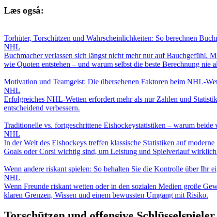
Læs også:
Torhüter, Torschützen und Wahrscheinlichkeiten: So berechnen Buc
NHL
Buchmacher verlassen sich längst nicht mehr nur auf Bauchgefühl. Mit
wie Quoten entstehen – und warum selbst die beste Berechnung nie a
Motivation und Teamgeist: Die übersehenen Faktoren beim NHL-We
NHL
Erfolgreiches NHL-Wetten erfordert mehr als nur Zahlen und Statistik
entscheidend verbessern.
Traditionelle vs. fortgeschrittene Eishockeystatistiken – warum beide 
NHL
In der Welt des Eishockeys treffen klassische Statistiken auf modern
Goals oder Corsi wichtig sind, um Leistung und Spielverlauf wirklich
Wenn andere riskant spielen: So behalten Sie die Kontrolle über Ihr e
NHL
Wenn Freunde riskant wetten oder in den sozialen Medien große Gewin
klaren Grenzen, Wissen und einem bewussten Umgang mit Risiko.
Torschützen und offensive Schlüsselspieler