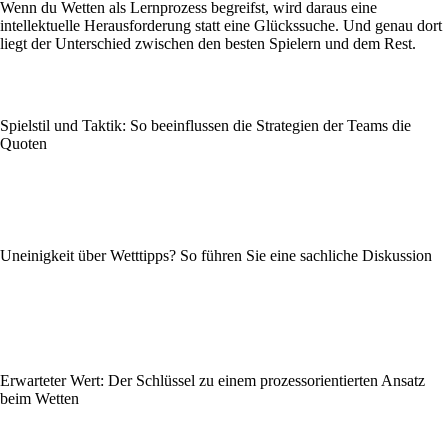
Wenn du Wetten als Lernprozess begreifst, wird daraus eine
intellektuelle Herausforderung statt eine Glückssuche. Und genau dort
liegt der Unterschied zwischen den besten Spielern und dem Rest.
Spielstil und Taktik: So beeinflussen die Strategien der Teams die
Quoten
Uneinigkeit über Wetttipps? So führen Sie eine sachliche Diskussion
Erwarteter Wert: Der Schlüssel zu einem prozessorientierten Ansatz
beim Wetten