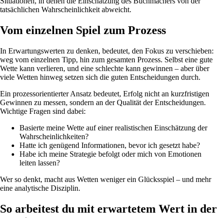
Situationen, in denen die Einschätzung des Buchmachers von der
tatsächlichen Wahrscheinlichkeit abweicht.
Vom einzelnen Spiel zum Prozess
In Erwartungswerten zu denken, bedeutet, den Fokus zu verschieben:
weg vom einzelnen Tipp, hin zum gesamten Prozess. Selbst eine gute
Wette kann verlieren, und eine schlechte kann gewinnen – aber über
viele Wetten hinweg setzen sich die guten Entscheidungen durch.
Ein prozessorientierter Ansatz bedeutet, Erfolg nicht an kurzfristigen
Gewinnen zu messen, sondern an der Qualität der Entscheidungen.
Wichtige Fragen sind dabei:
Basierte meine Wette auf einer realistischen Einschätzung der
Wahrscheinlichkeiten?
Hatte ich genügend Informationen, bevor ich gesetzt habe?
Habe ich meine Strategie befolgt oder mich von Emotionen
leiten lassen?
Wer so denkt, macht aus Wetten weniger ein Glücksspiel – und mehr
eine analytische Disziplin.
So arbeitest du mit erwartetem Wert in der